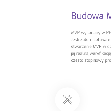
Budowa M
MVP wykonany w PHP 
Jeśli zatem software
stworzenie MVP w opa
jej realną weryfika
często stopniowy pro