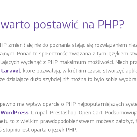
 warto postawić na PHP?
HP zmienił się nie do poznania stając się rozwiązaniem ni
dajnym. Ponad to społeczność związana z tym językiem stw
ających wycisnąć z PHP maksimum możliwości. Niech pr
i
Laravel
, które pozwalają, w krótkim czasie stworzyć aplik
że działające dużo szybciej niż można to było sobie wyobraz
a pewno ma wpływ oparcie o PHP najpopularniejszych sys
k
WordPress
, Drupal, Prestashop, Open Cart. Podsumowując 
netu to z wielkim prawdopodobieństwem możesz założyć, ż
 stopniu jest oparta o język PHP.