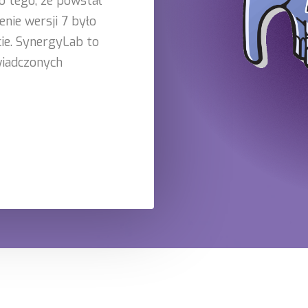
o tego, że powstał
enie wersji 7 było
ie. SynergyLab to
wiadczonych