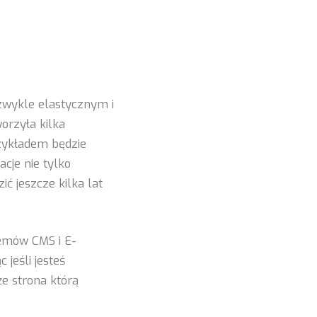
ezwykle elastycznym i
orzyła kilka
zykładem będzie
acje nie tylko
ić jeszcze kilka lat
temów CMS i E-
jeśli jesteś
e strona którą