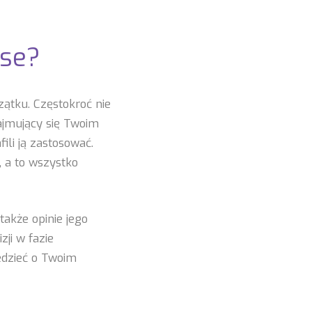
use?
ątku. Częstokroć nie
ajmujący się Twoim
ili ją zastosować.
, a to wszystko
akże opinie jego
zji w fazie
iedzieć o Twoim