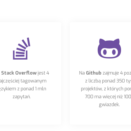
a
Stack Overflow
jest 4
Na
Github
zajmuje 4 poz
ajczęściej tagowanym
z liczbą ponad 350 ty
ęzykiem z ponad 1 mln
projektów, z których p
zapytań.
700 ma więcej niż 10
gwiazdek.