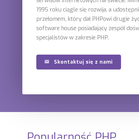
serwisów internetowych na świecie. Mim
1995 roku ciągle się rozwija, a udostępni
przełomem, który dał PHPowi drugie życ
software house posiadający zespół doś
specjalistów w zakresie PHP.
Skontaktuj się z nami
Popularność PHP