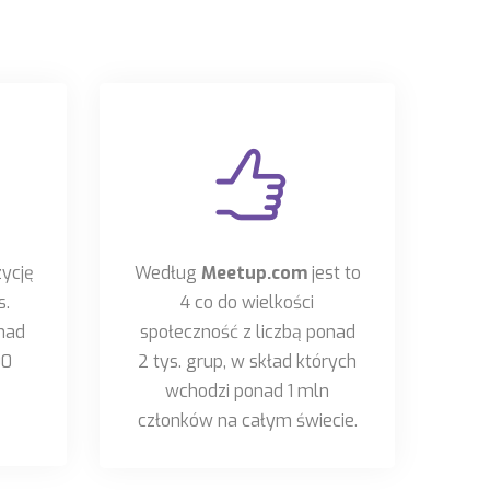
ycję
Według
Meetup.com
jest to
s.
4 co do wielkości
onad
społeczność z liczbą ponad
00
2 tys. grup, w skład których
wchodzi ponad 1 mln
członków na całym świecie.