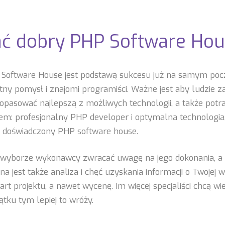
ać dobry PHP Software Ho
oftware House jest podstawą sukcesu już na samym pocz
tny pomysł i znajomi programiści. Ważne jest aby ludzie z
opasować najlepszą z możliwych technologii, a także potraf
tem: profesjonalny PHP developer i optymalna technologia
e doświadczony PHP software house.
o wyborze wykonawcy zwracać uwagę na jego dokonania, a t
a jest także analiza i chęć uzyskania informacji o Twojej wi
art projektu, a nawet wycenę. Im więcej specjaliści chcą w
ątku tym lepiej to wróży.