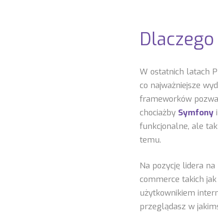
Dlaczego
W ostatnich latach P
co najważniejsze wy
frameworków pozwal
chociażby
Symfony
funkcjonalne, ale tak
temu.
Na pozycję lidera n
commerce takich ja
użytkownikiem inter
przeglądasz w jakimś