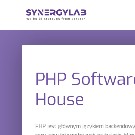
PHP Softwar
House
PHP jest głównym językiem backendowy