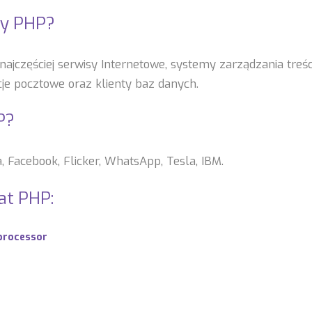
y PHP?
jczęściej serwisy Internetowe, systemy zarządzania treśc
cje pocztowe oraz klienty baz danych.
P?
, Facebook, Flicker, WhatsApp, Tesla, IBM.
at PHP:
processor