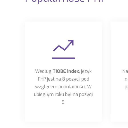
Według
TIOBE index
, język
N
PHP jest na 8 pozycji pod
n
względem popularności. W
j
ubiegłym roku był na pozycji
9.