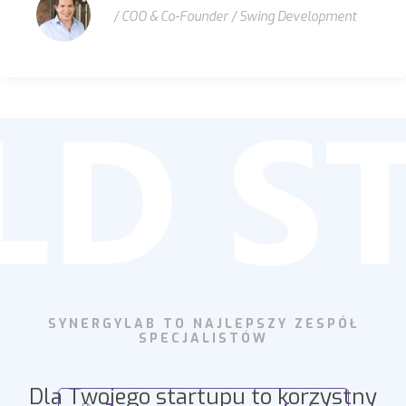
/ COO & Co-Founder / Swing Development
SYNERGYLAB TO NAJLEPSZY ZESPÓŁ
SPECJALISTÓW
Dla Twojego startupu to korzystny