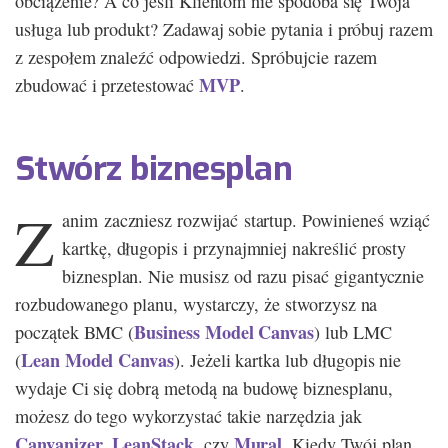
obciążenie? A co jeśli Klientom nie spodoba się Twoja
usługa lub produkt? Zadawaj sobie pytania i próbuj razem
z zespołem znaleźć odpowiedzi. Spróbujcie razem
MVP
zbudować i przetestować
.
Stwórz biznesplan
Z
anim zaczniesz rozwijać startup. Powinieneś wziąć
kartkę, długopis i przynajmniej nakreślić prosty
biznesplan. Nie musisz od razu pisać gigantycznie
rozbudowanego planu, wystarczy, że stworzysz na
Business Model Canvas
początek BMC (
) lub LMC
Lean Model Canvas
(
). Jeżeli kartka lub długopis nie
wydaje Ci się dobrą metodą na budowę biznesplanu,
możesz do tego wykorzystać takie narzędzia jak
Canvanizer
LeanStack
Mural
,
, czy
. Kiedy Twój plan