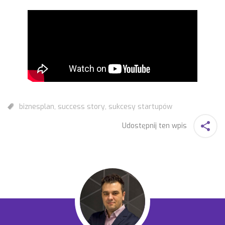
biznesplan
,
success story
,
sukcesy startupów
Udostępnij ten wpis