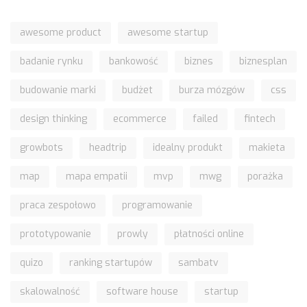
awesome product
awesome startup
badanie rynku
bankowość
biznes
biznesplan
budowanie marki
budżet
burza mózgów
css
design thinking
ecommerce
failed
fintech
growbots
headtrip
idealny produkt
makieta
map
mapa empatii
mvp
mwg
porażka
praca zespołowo
programowanie
prototypowanie
prowly
płatności online
quizo
ranking startupów
sambatv
skalowalność
software house
startup